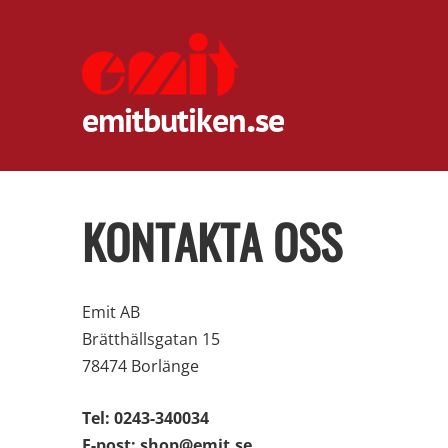
.
emitbutiken
se
KONTAKTA OSS
Emit AB
Brätthällsgatan 15
78474 Borlänge
Tel: 0243-340034
E-post:
shop@emit.se