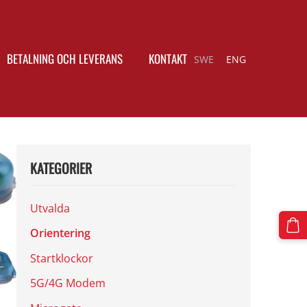
BETALNING OCH LEVERANS
KONTAKT
SWE
ENG
KATEGORIER
Utvalda
Orientering
Startklockor
5G/4G Modem