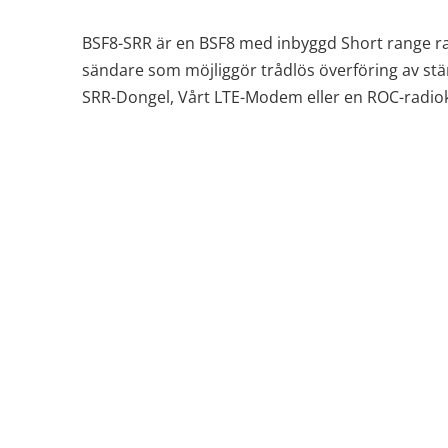
BSF8-SRR är en BSF8 med inbyggd Short range ra
sändare som möjliggör trådlös överföring av stäm
SRR-Dongel, Vårt LTE-Modem eller en ROC-radiok