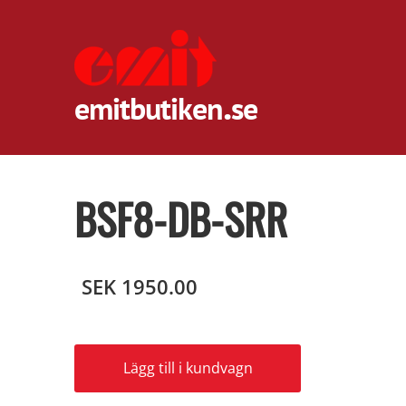
.
emitbutiken
se
BSF8-DB-SRR
SEK 1950.00
Lägg till i kundvagn