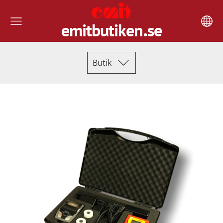
.
emitbutiken
se
Butik