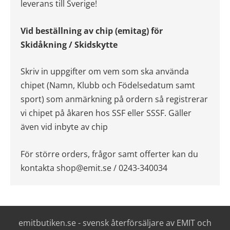
leverans till Sverige!
Vid beställning av chip (emitag) för
Skidåkning / Skidskytte
Skriv in uppgifter om vem som ska använda
chipet (Namn, Klubb och Födelsedatum samt
sport) som anmärkning på ordern så registrerar
vi chipet på åkaren hos SSF eller SSSF. Gäller
även vid inbyte av chip
För större orders, frågor samt offerter kan du
kontakta
shop@emit.se
/ 0243-340034
emitbutiken.se - svensk återförsäljare av EMIT och